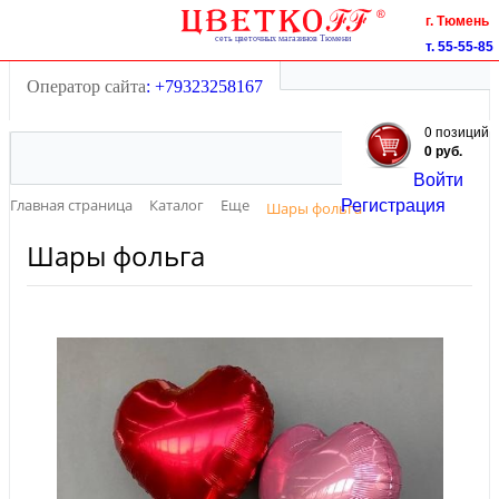
Тюмень
г. Тюмень
55-55-85
т. 55-55-85
+7(3452)
55-55-85
+7(3452)
Оператор сайта
: +79323258167
0 позиций
0 руб.
Войти
Регистрация
Главная страница
Каталог
Еще
Шары фольга
Шары фольга