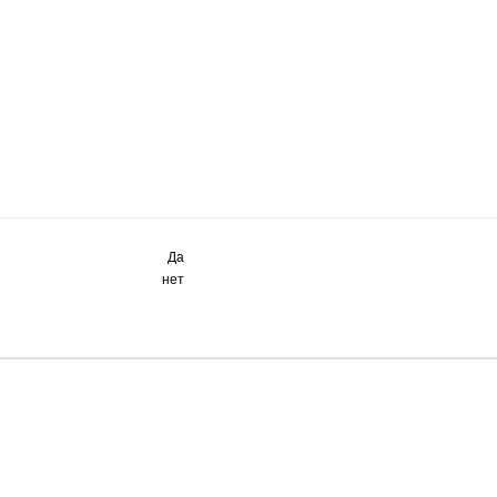
Да
нет