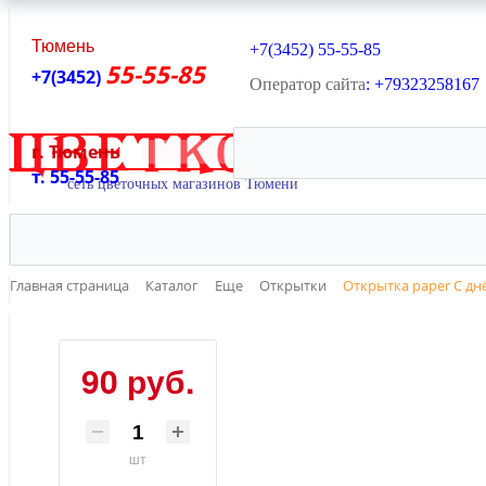
Тюмень
+7(3452)
55-55-85
55-55-85
+7(3452)
Оператор сайта
: +79323258167
г. Тюмень
ОНЛАЙН В
т. 55-55-85
Главная страница
Каталог
Еще
Открытки
Открытка paper С д
90 руб.
шт