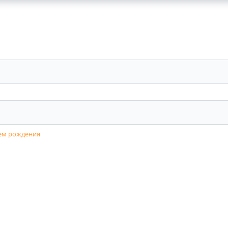
ИТРИНА
БУКЕТЫ
РОЗЫ
ЦВЕТЫ
КОМПО
нём рождения